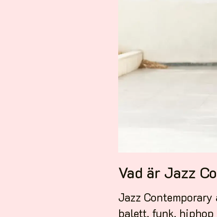
Vad är Jazz C
Jazz Contemporary ä
balett, funk, hiphop