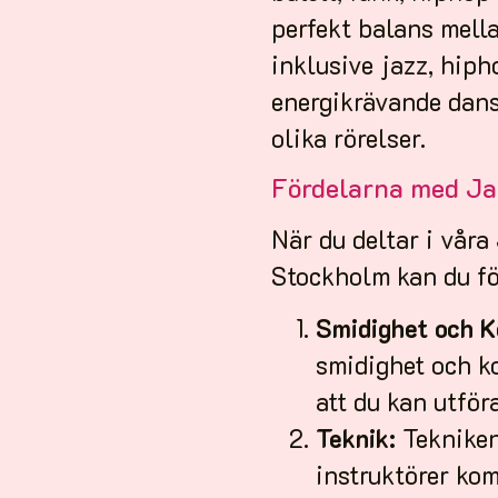
perfekt balans mella
inklusive jazz, hiph
energikrävande danss
olika rörelser.
Fördelarna med J
När du deltar i vår
Stockholm kan du fö
Smidighet och K
smidighet och k
att du kan utfö
Teknik:
Tekniken
instruktörer kom