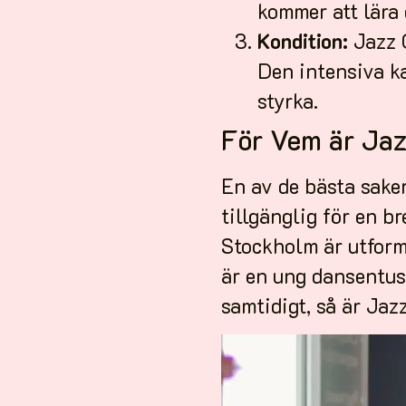
kommer att lära 
Kondition:
Jazz C
Den intensiva ka
styrka.
För Vem är Ja
En av de bästa sake
tillgänglig för en b
Stockholm är utform
är en ung dansentusi
samtidigt, så är Jaz