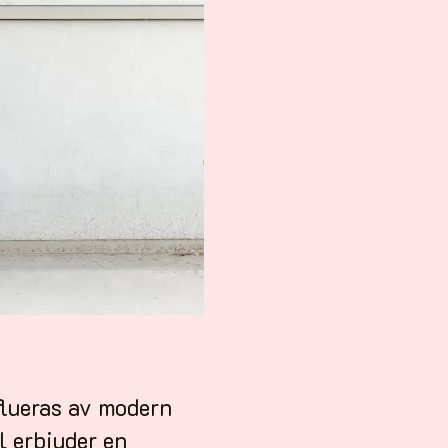
flueras av modern
l erbjuder en