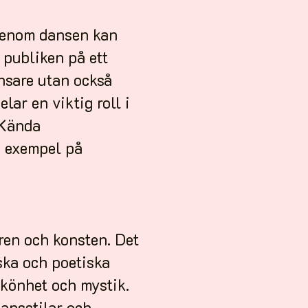
 Genom dansen kan
 publiken på ett
ansare utan också
lar en viktig roll i
 Kända
a exempel på
ren och konsten. Det
ska och poetiska
skönhet och mystik.
dansstilar och