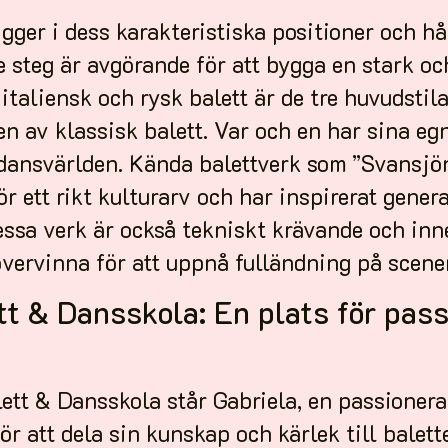
igger i dess karakteristiska positioner och h
 steg är avgörande för att bygga en stark oc
 italiensk och rysk balett är de tre huvudsti
en av klassisk balett. Var och en har sina e
dansvärlden. Kända balettverk som ”Svansjön
 ett rikt kulturarv och har inspirerat gener
essa verk är också tekniskt krävande och in
vervinna för att uppnå fulländning på scene
tt & Dansskola: En plats för pass
ett & Dansskola står Gabriela, en passionera
ör att dela sin kunskap och kärlek till balet