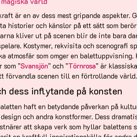
 magiska värld
 kraft är en av dess mest gripande aspekter.
ta historier och känslor på ett sätt som berör
arna kliver ut på scenen blir de inte bara d
pelare. Kostymer, rekvisita och scenografi spe
ka atmosfär som omger en balettuppvisning.
r som ”
Svansjön
” och ”
Törnrosa
” är klassisk
t förvandla scenen till en förtrollande värld.
ch dess inflytande på konsten
aletten haft en betydande påverkan på kultu
, design och andra konstformer. Dess dramati
stnärer att skapa verk som hyllar balettens 
arit en kraftfull inspirationskälla för andra 