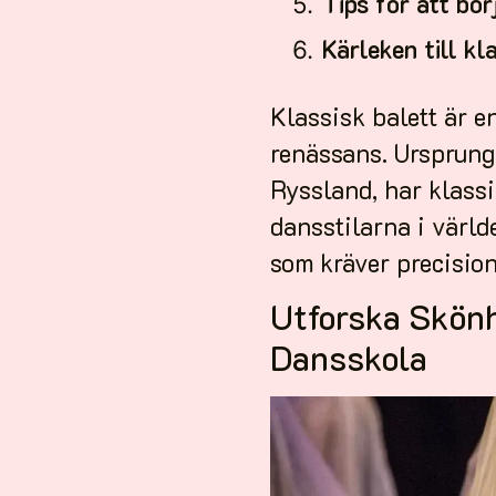
Tips för att bör
Kärleken till kl
Klassisk balett är e
renässans. Ursprungl
Ryssland, har klassi
dansstilarna i värld
som kräver precision
Utforska Skönh
Dansskola