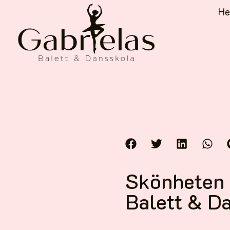
H
Skönheten i
Balett & D