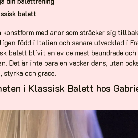
ja din balettrening
assisk balett
n konstform med anor som sträcker sig tillbak
igen född i Italien och senare utvecklad i Fr
sk balett blivit en av de mest beundrade och
en. Det är inte bara en vacker dans, utan ock
, styrka och grace.
eten i Klassisk Balett hos Gabri