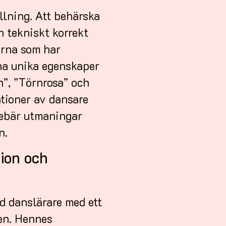
ållning. Att behärska
h tekniskt korrekt
larna som har
gna unika egenskaper
”, ”Törnrosa” och
ationer av dansare
nebär utmaningar
n.
ion och
d danslärare med ett
ten. Hennes