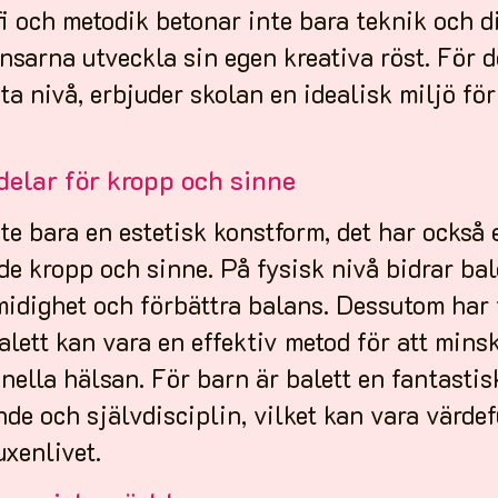
i och metodik betonar inte bara teknik och d
ansarna utveckla sin egen kreativa röst. För d
sta nivå, erbjuder skolan en idealisk miljö för
delar för kropp och sinne
nte bara en estetisk konstform, det har också
de kropp och sinne. På fysisk nivå bidrar bale
idighet och förbättra balans. Dessutom har f
alett kan vara en effektiv metod för att mins
nella hälsan. För barn är balett en fantastis
nde och självdisciplin, vilket kan vara värd
uxenlivet.