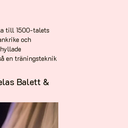
a till 1500-talets
ankrike och
 hyllade
så en träningsteknik
elas Balett &