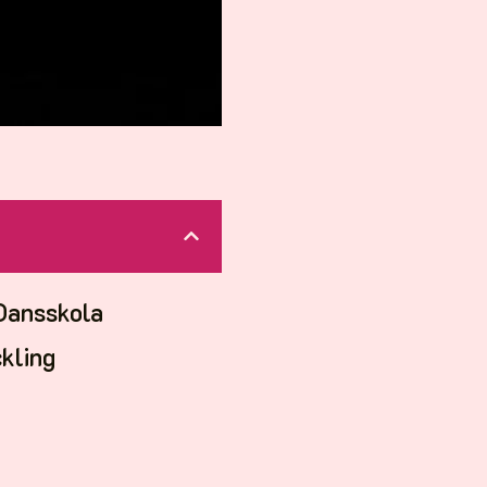
 Dansskola
ckling