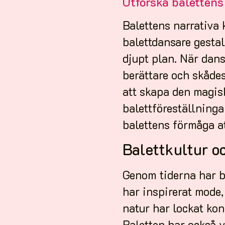
Utforska balettens
Balettens narrativa
balettdansare gestal
djupt plan. När dans
berättare och skådes
att skapa den magis
balettföreställninga
balettens förmåga at
Balettkultur o
Genom tiderna har b
har inspirerat mode
natur har lockat kon
Baletten har också v