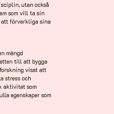
isciplin, utan också
em som vill ta sin
 att förverkliga sina
 en mängd
tten till att bygga
orskning visat att
ka stress och
k aktivitet som
efulla egenskaper som